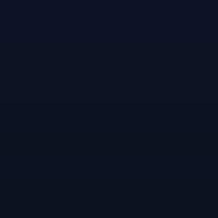
...
最新动态
投资者关系
关于公司
风暴会员注册系统入口