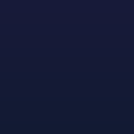
用于物流、农业、摄影等领域